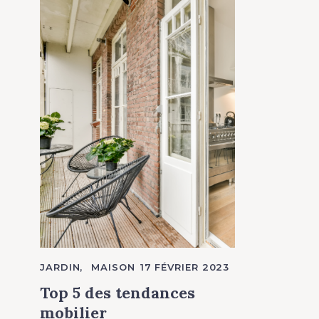
S
e
a
r
c
h
f
o
Press Esc to cancel.
C
JARDIN
MAISON
17 FÉVRIER 2023
r
A
T
Top 5 des tendances
:
E
G
mobilier
O