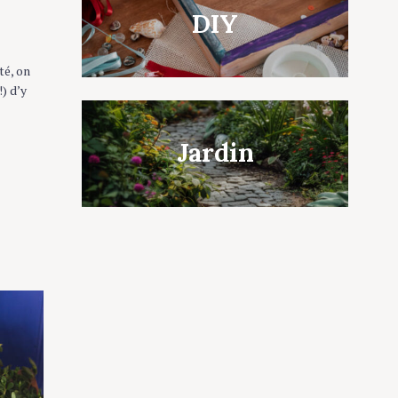
DIY
té, on
!) d’y
Jardin