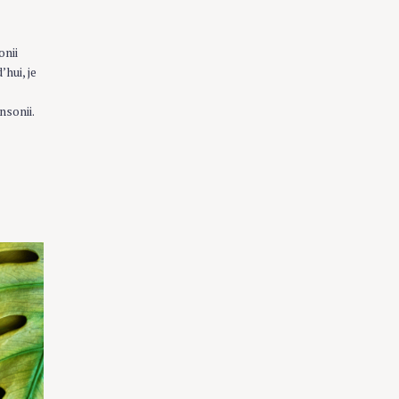
nii
hui, je
sonii.