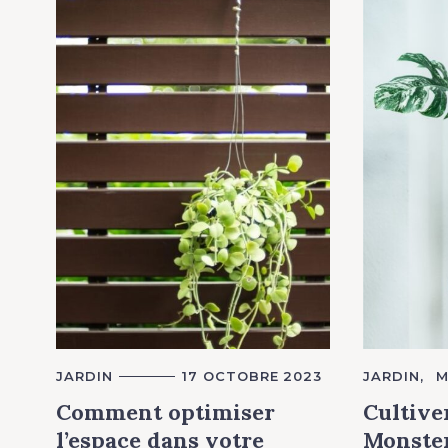
C
JARDIN
17 OCTOBRE 2023
C
JARDIN
M
A
A
T
T
Comment optimiser
Cultive
E
E
G
G
l’espace dans votre
Monster
O
O