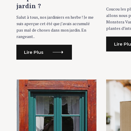
R
R
jardin ?
I
I
Coucou les pl
E
E
allons nous 
S
S
Salut à tous, nos jardiniers en herbe ! Je me
Monstera Vari
suis aperçue cet été que j’avais accumulé
plantes d’inté
pas mal de choses dans mon jardin. En
rangeant..
Lire Pl
Lire Plus