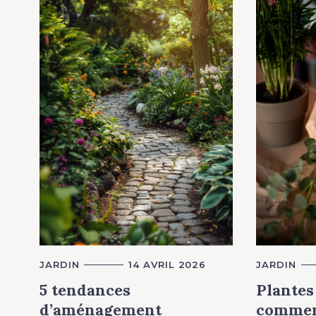
C
JARDIN
14 AVRIL 2026
C
JARDIN
A
A
T
T
5 tendances
Plantes 
E
E
G
G
d’aménagement
commen
O
O