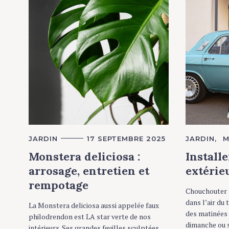
C
JARDIN
17 SEPTEMBRE 2025
C
JARDIN
M
A
A
T
T
Monstera deliciosa :
Installe
E
E
G
G
arrosage, entretien et
extérieu
O
O
R
R
rempotage
I
I
Chouchouter s
E
E
dans l’air du
S
S
La Monstera deliciosa aussi appelée faux
des matinées 
philodrendon est LA star verte de nos
dimanche ou 
intérieurs. Ses grandes feuilles sculptées,