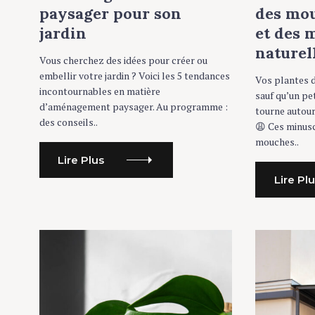
R
R
paysager pour son
des mou
I
I
E
E
jardin
et des
S
S
naturel
Vous cherchez des idées pour créer ou
embellir votre jardin ? Voici les 5 tendances
Vos plantes d
incontournables en matière
sauf qu’un p
d’aménagement paysager. Au programme :
tourne autour
des conseils..
😩 Ces minusc
mouches..
Lire Plus
Lire Pl