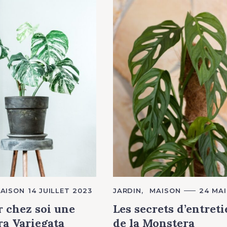
AISON
14 JUILLET 2023
C
JARDIN
MAISON
24 MAI
A
T
r chez soi une
Les secrets d’entret
E
G
a Variegata
de la Monstera
O