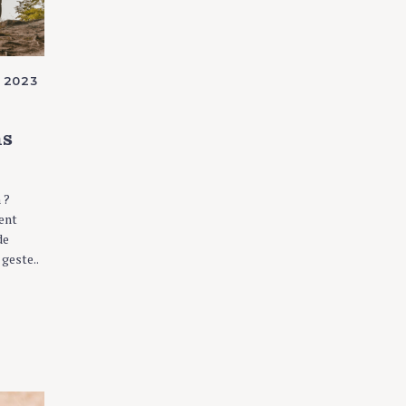
 2023
ns
 ?
ent
de
 geste..