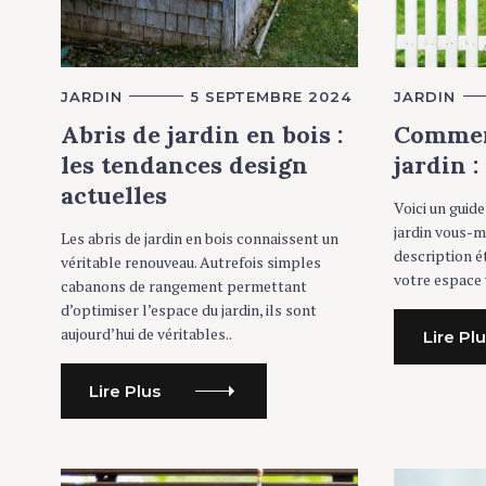
c
h
f
o
Press Esc to cancel.
C
JARDIN
5 SEPTEMBRE 2024
C
JARDIN
r
A
A
T
T
Abris de jardin en bois :
Commen
:
E
E
G
G
les tendances design
jardin 
O
O
R
R
actuelles
I
I
Voici un guid
E
E
jardin vous-
S
S
Les abris de jardin en bois connaissent un
description é
véritable renouveau. Autrefois simples
votre espace 
cabanons de rangement permettant
d’optimiser l’espace du jardin, ils sont
aujourd’hui de véritables..
Lire Pl
Lire Plus