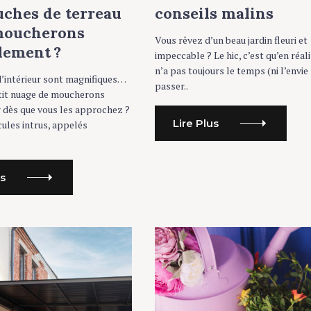
R
ches de terreau
conseils malins
I
E
 moucherons
S
Vous rêvez d’un beau jardin fleuri et
lement ?
impeccable ? Le hic, c’est qu’en réali
n’a pas toujours le temps (ni l’envie 
’intérieur sont magnifiques…
passer..
etit nuage de moucherons
 dès que vous les approchez ?
Lire Plus
ules intrus, appelés
us