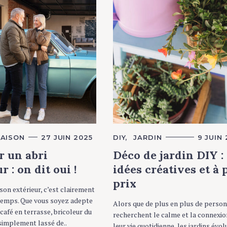
AISON
27 JUIN 2025
C
DIY
JARDIN
9 JUIN
A
T
r un abri
Déco de jardin DIY :
E
G
r : on dit oui !
idées créatives et à 
O
R
prix
I
on extérieur, c’est clairement
E
 temps. Que vous soyez adepte
S
Alors que de plus en plus de perso
café en terrasse, bricoleur du
recherchent le calme et la connexi
simplement lassé de..
leur vie quotidienne, les jardins évol