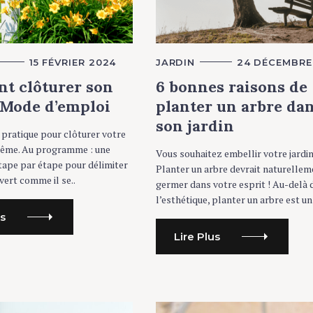
15 FÉVRIER 2024
C
JARDIN
24 DÉCEMBRE
A
T
t clôturer son
6 bonnes raisons de
E
G
: Mode d’emploi
planter un arbre da
O
R
son jardin
I
e pratique pour clôturer votre
E
même. Au programme : une
S
Vous souhaitez embellir votre jardin
tape par étape pour délimiter
Planter un arbre devrait naturellem
vert comme il se..
germer dans votre esprit ! Au-delà 
l’esthétique, planter un arbre est un
us
Lire Plus