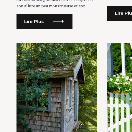
son allure un peu monstrueuse et son..
Lire Pl
Lire Plus
S
e
a
r