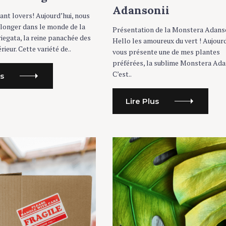
R
Adansonii
I
ant lovers! Aujourd’hui, nous
E
plonger dans le monde de la
S
Présentation de la Monstera Adanso
egata, la reine panachée des
Hello les amoureux du vert ! Aujourd’
rieur. Cette variété de..
vous présente une de mes plantes
préférées, la sublime Monstera Adan
C’est..
us
Lire Plus