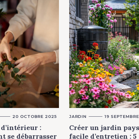
20 OCTOBRE 2025
C
JARDIN
19 SEPTEMBRE
A
T
d’intérieur :
Créer un jardin pay
E
G
t se débarrasser
facile d’entretien : 5
O