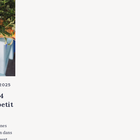
 2025
 4
petit
nnes
on dans
uent,