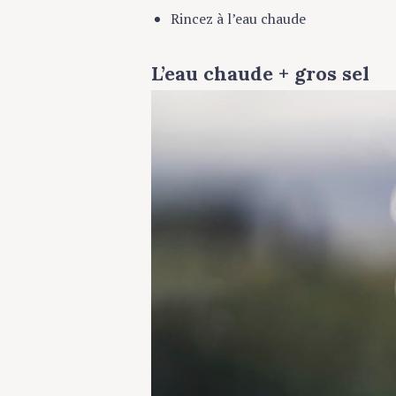
c
Rincez à l’eau chaude
h
f
o
L’eau chaude + gros sel
Press Esc to cancel.
r
: