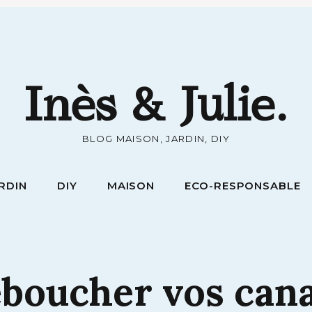
RDIN
DIY
MAISON
ECO-RESPONSABLE
Inès & Julie.
BLOG MAISON, JARDIN, DIY
RDIN
DIY
MAISON
ECO-RESPONSABLE
éboucher
vos
cana