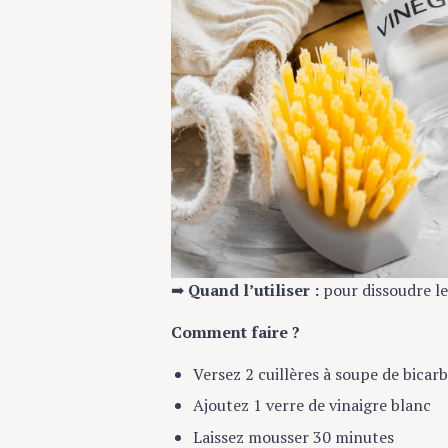
➡️
Quand l’utiliser :
pour dissoudre les
Comment faire ?
S
Versez 2 cuillères à soupe de bicar
e
a
Ajoutez 1 verre de vinaigre blanc
r
Laissez mousser 30 minutes