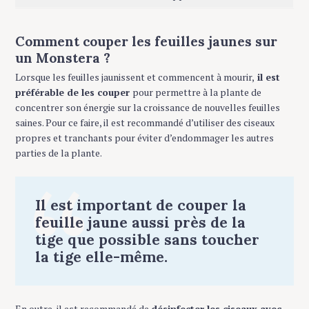
Comment couper les feuilles jaunes sur
un Monstera ?
Lorsque les feuilles jaunissent et commencent à mourir,
il est
préférable de les couper
pour permettre à la plante de
concentrer son énergie sur la croissance de nouvelles feuilles
saines. Pour ce faire, il est recommandé d’utiliser des ciseaux
propres et tranchants pour éviter d’endommager les autres
parties de la plante.
Il est important de couper la
S
feuille jaune aussi près de la
e
tige que possible sans toucher
a
r
la tige elle-même.
c
h
f
En outre, il est recommandé de
désinfecter les ciseaux avec