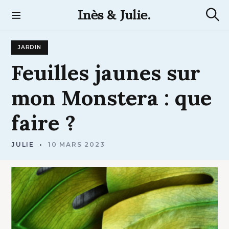
S
Inès & Julie.
k
R
i
e
p
c
JARDIN
t
h
e
o
Feuilles
jaunes
sur
r
c
c
h
o
mon
Monstera
:
que
e
n
t
faire
?
e
n
t
JULIE
10 MARS 2023