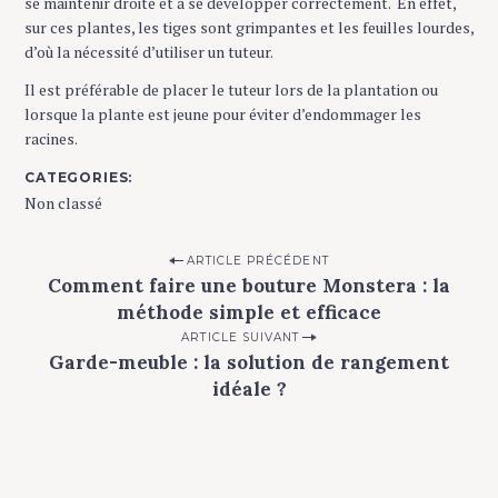
se maintenir droite et à se développer correctement. En effet,
sur ces plantes, les tiges sont grimpantes et les feuilles lourdes,
d’où la nécessité d’utiliser un tuteur.
Il est préférable de placer le tuteur lors de la plantation ou
lorsque la plante est jeune pour éviter d’endommager les
racines.
CATEGORIES
Non classé
P
ARTICLE PRÉCÉDENT
Comment faire une bouture Monstera : la
o
méthode simple et efficace
s
ARTICLE SUIVANT
t
Garde-meuble : la solution de rangement
n
idéale ?
a
v
i