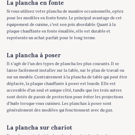
La plancha en fonte
Si vous utilisez votre plancha de manière occasionnelle, optez
pour les modèles en fonte brute. Le principal avantage de cet
équipement de cuisine, c’est son prix abordable. Quant à la
plaque chauffante en fonte émaillée, elle est durable et
représente un achat parfait pour le long terme.
S
e
La plancha à poser
a
r
Il s’agit de l’un des types de plancha les plus courants. Il se
c
laisse facilement installer sur la table, sur le plan de travail ou
h
sur un meuble. Contrairement à la plancha de table qui peut être
f
déplacée, la plaque chauffante à poser est lourde. Elle est
o
accessible d’un seul et unique côté, tandis que les trois autres
r
sont dotés de parois de protection pour éviter les projections
:
d’huile lorsque vous cuisinez. Les planchas à poser sont
généralement des modèles qui fonctionnent avec du gaz.
La plancha sur chariot