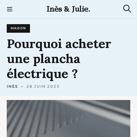
S
Inès & Julie.
k
R
i
e
p
c
MAISON
t
h
e
o
Pourquoi
acheter
r
c
c
h
o
une
plancha
e
n
t
électrique
?
e
n
t
INÈS
28 JUIN 2023