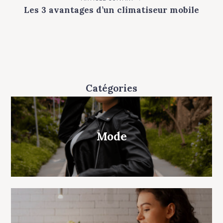
t
Les 3 avantages d’un climatiseur mobile
n
a
v
i
g
Catégories
a
t
i
Mode
o
n