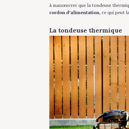
c
à manœuvrer que la tondeuse thermi
h
cordon d’alimentation
, ce qui peut l
f
o
Press Esc to cancel.
r
La tondeuse thermique
: