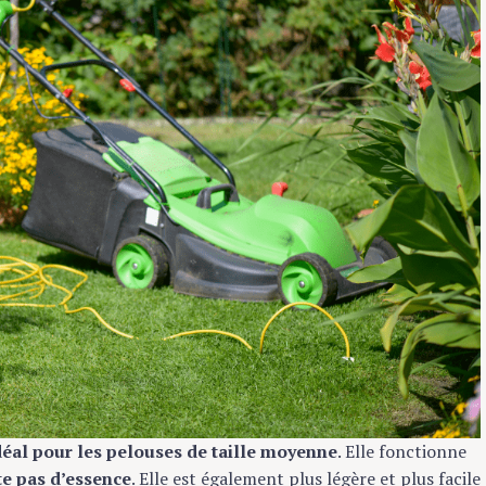
déal pour les pelouses de taille moyenne
. Elle fonctionne
te pas d’essence
. Elle est également plus légère et plus facile