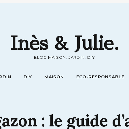
RDIN
DIY
MAISON
ECO-RESPONSABLE
Inès & Julie.
BLOG MAISON, JARDIN, DIY
RDIN
DIY
MAISON
ECO-RESPONSABLE
gazon
:
le
guide
d’