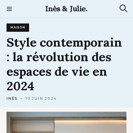
S
Inès & Julie.
k
R
i
e
p
c
MAISON
t
h
e
o
Style
contemporain
r
c
c
h
o
:
la
révolution
des
e
n
t
espaces
de
vie
en
e
n
2024
t
INÈS
13 JUIN 2024