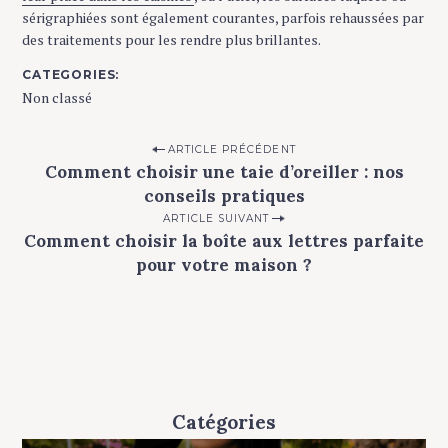
sérigraphiées sont également courantes, parfois rehaussées par
S
des traitements pour les rendre plus brillantes.
e
CATEGORIES
a
Non classé
r
c
h
P
ARTICLE PRÉCÉDENT
f
Comment choisir une taie d’oreiller : nos
o
o
conseils pratiques
s
r
ARTICLE SUIVANT
:
t
Comment choisir la boîte aux lettres parfaite
n
pour votre maison ?
a
v
i
g
a
Catégories
t