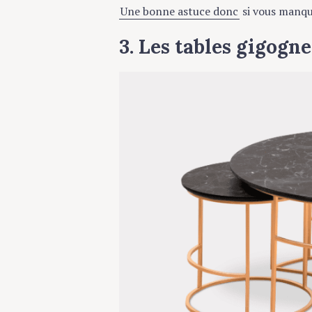
c
Une bonne astuce donc
si vous manqu
h
f
3. Les tables gigogn
o
Press Esc to cancel.
r
: