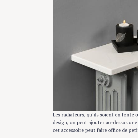
S
Les radiateurs, qu’ils soient en fonte 
e
design, on peut ajouter au-dessus un
a
cet accessoire peut faire office de pet
r