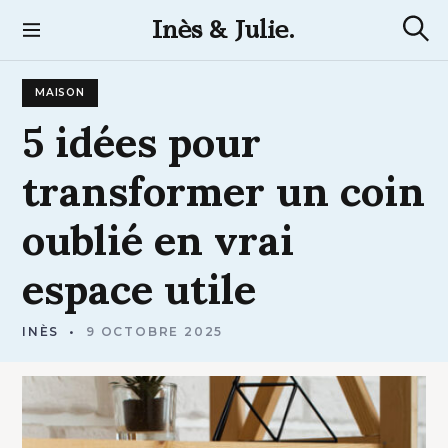
S
Inès & Julie.
k
R
i
e
p
c
MAISON
t
h
e
o
5
idées
pour
r
c
c
h
o
transformer
un
coin
e
n
t
oublié
en
vrai
e
n
espace
utile
t
INÈS
9 OCTOBRE 2025