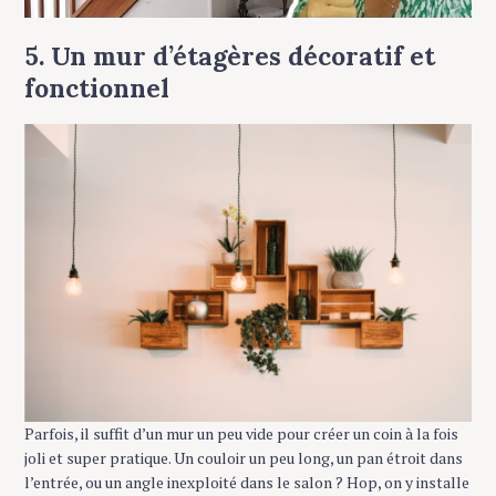
S
e
5. Un mur d’étagères décoratif et
a
r
fonctionnel
c
h
f
o
r
:
Parfois, il suffit d’un mur un peu vide pour créer un coin à la fois
joli et super pratique. Un couloir un peu long, un pan étroit dans
l’entrée, ou un angle inexploité dans le salon ? Hop, on y installe