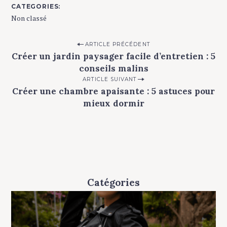
CATEGORIES
Non classé
P
ARTICLE PRÉCÉDENT
Créer un jardin paysager facile d’entretien : 5
o
conseils malins
s
ARTICLE SUIVANT
t
Créer une chambre apaisante : 5 astuces pour
n
mieux dormir
a
v
i
g
a
Catégories
t
i
o