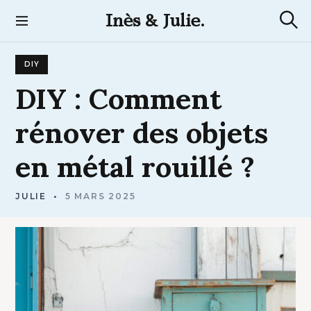
S
Inès & Julie.
k
R
i
e
p
c
DIY
t
h
e
o
DIY
:
Comment
r
c
c
h
o
rénover
des
objets
e
n
t
en
métal
rouillé
?
e
n
t
JULIE
5 MARS 2025