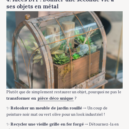
ses objets en métal
S
e
a
r
c
h
Plutôt que de simplement restaurer un objet, pourquoi ne pas le
f
transformer en
pièce déco unique
?
o
r
✨
Relooker un meuble de jardin rouillé
→ Un coup de
:
peinture noir mat ou vert olive pour un look industriel !
✨
Recycler une vieille grille en fer forgé
→ Détournez-la en