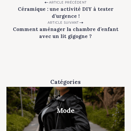
P
ARTICLE PRÉCÉDENT
Céramique : une activité DIY à tester
o
d’urgence !
s
ARTICLE SUIVANT
t
Comment aménager la chambre d’enfant
n
avec un lit gigogne ?
a
v
i
g
a
Catégories
t
i
o
Mode
n