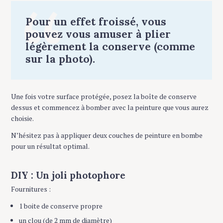
Pour un effet froissé, vous
pouvez vous amuser à plier
légèrement la conserve (comme
S
sur la photo).
e
a
r
c
Une fois votre surface protégée, posez la boîte de conserve
h
dessus et commencez à bomber avec la peinture que vous aurez
f
choisie.
o
N’hésitez pas à appliquer deux couches de peinture en bombe
r
pour un résultat optimal.
:
DIY : Un joli photophore
Fournitures :
1 boite de conserve propre
un clou (de 2 mm de diamètre)