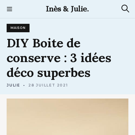
S
Inès & Julie.
k
R
i
e
p
c
MAISON
t
h
e
o
DIY
Boite
de
r
c
c
h
o
conserve
:
3
idées
e
n
t
déco
superbes
e
n
t
JULIE
28 JUILLET 2021