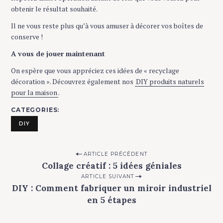
obtenir le résultat souhaité.
Il ne vous reste plus qu’à vous amuser à décorer vos boîtes de
conserve !
A vous de jouer maintenant
On espère que vous appréciez ces idées de « recyclage
décoration ». Découvrez également nos
DIY produits naturels
pour la maison
.
CATEGORIES
DIY
P
ARTICLE PRÉCÉDENT
Collage créatif : 5 idées géniales
o
ARTICLE SUIVANT
s
DIY : Comment fabriquer un miroir industriel
t
en 5 étapes
n