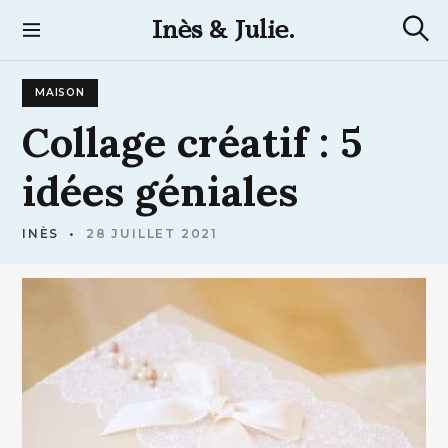
S
Inès & Julie.
k
R
i
e
p
c
MAISON
t
h
e
o
Collage
créatif
:
5
r
c
c
h
o
idées
géniales
e
n
t
e
INÈS
28 JUILLET 2021
n
t