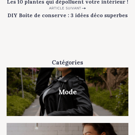
Les 10 plantes qui dépolluent votre intérieur !
o
ARTICLE SUIVANT
s
DIY Boite de conserve : 3 idées déco superbes
t
n
a
v
i
Catégories
g
a
t
Mode
i
o
n