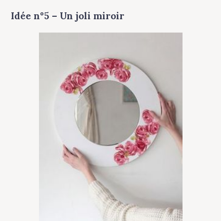
Idée n°5 – Un joli miroir
S
e
a
r