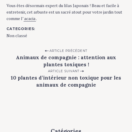
Vous êtes désormais expert du lilas Japonais ! Beau et facile à
entretenir, cet arbuste est un sacré atout pour votre jardin tout
comme l’
acacia
.
CATEGORIES
Non classé
P
ARTICLE PRÉCÉDENT
Animaux de compagnie : attention aux
o
plantes toxiques !
s
ARTICLE SUIVANT
t
10 plantes d’intérieur non toxique pour les
n
animaux de compagnie
a
v
i
g
a
Catégories