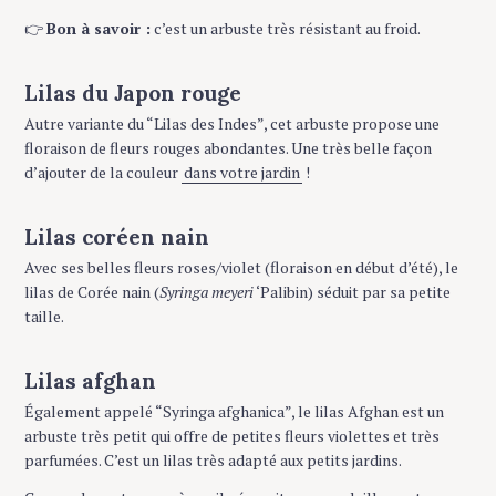
👉
Bon à savoir :
c’est un arbuste très résistant au froid.
S
e
Lilas du Japon rouge
a
Autre variante du “Lilas des Indes”, cet arbuste propose une
r
floraison de fleurs rouges abondantes. Une très belle façon
c
d’ajouter de la couleur
dans votre jardin
!
h
f
o
Lilas coréen nain
r
Avec ses belles fleurs roses/violet (floraison en début d’été), le
:
lilas de Corée nain (
Syringa meyeri
‘Palibin) séduit par sa petite
taille.
Lilas afghan
Également appelé “Syringa afghanica”, le lilas Afghan est un
arbuste très petit qui offre de petites fleurs violettes et très
parfumées. C’est un lilas très adapté aux petits jardins.