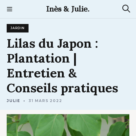
S
Inès & Julie.
k
R
i
e
p
c
JARDIN
t
h
e
o
Lilas
du
Japon
:
r
c
c
h
o
Plantation
|
e
n
t
Entretien
&
e
n
Conseils
pratiques
t
JULIE
31 MARS 2022